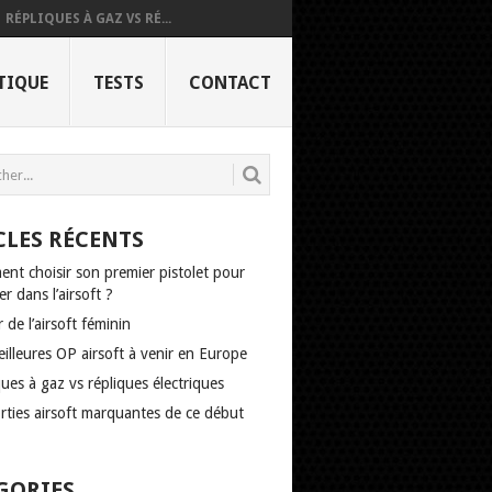
RÉPLIQUES À GAZ VS RÉ...
TIQUE
TESTS
CONTACT
CLES RÉCENTS
nt choisir son premier pistolet pour
r dans l’airsoft ?
r de l’airsoft féminin
illeures OP airsoft à venir en Europe
ues à gaz vs répliques électriques
rties airsoft marquantes de ce début
GORIES