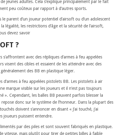
de jeunes adultes. Cela s’explique principalement par le fait
ement peu coûteux par rapport à d’autres sports.
 le parent d’un joueur potentiel d’airsoft ou d’un adolescent
 légalité, les restrictions d’âge et la sécurité de l’airsoft,
ous devez savoir
SOFT ?
urs s’affrontent avec des répliques d’armes à feu appelées
urs visent des cibles et essaient de les atteindre avec des
, généralement des BB en plastique léger.
es d’armes à feu appelées pistolets BB. Les pistolets à air
 marque visible sur les joueurs et il n’est pas toujours
é ». Cependant, les balles BB peuvent parfois blesser la
eu repose donc sur le système de l’honneur. Dans la plupart des
touchés doivent s’annoncer en disant « J’ai touché, j’ai
es joueurs puissent entendre.
alimentés par des piles et sont souvent fabriqués en plastique.
e vitesse, mais plutôt pour tirer de petites billes à faible