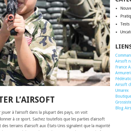
Nouve
Prati
Tests
Uncat
LIEN
Command
Airsoft 
France A
Armurerie
Fédératio
Airsoft 
Umarex
Boutique 
TER L’AIRSOFT
Grossis
Blog Air
 jouer à l’airsoft dans la plupart des pays, on voit
nner à ce sport. Sachez toutefois que les parties d’airsoft
 des terrains d’airsoft aux États-Unis signalent que la majorité