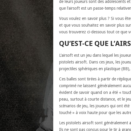
de leurs joueurs sont des adolescents et 
que l’airsoft est un passe-temps relativ
Vous voulez en savoir plus ? Si vous êtes
et que vous souhaitez en savoir plus sur la
vous trouverez ci-dessous tout ce que v
QU’EST-CE QUE L’AIR
L’airsoft est un jeu dans lequel les joue
pistolets airsoft. Dans ces jeux, les joue
projectiles sphériques en plastique (BB)
Ces balles sont tirées à partir de répliqu
comprimé ne laissent généralement aucune
évident de savoir quand on a été « touch
peau, surtout à courte distance, et le j
scénarios de jeu, les joueurs qui ont été 
touché » à voix haute pour que les autr
Les pistolets airsoft sont généralement 
Ils ne sont pas conçus pour le tir à grand