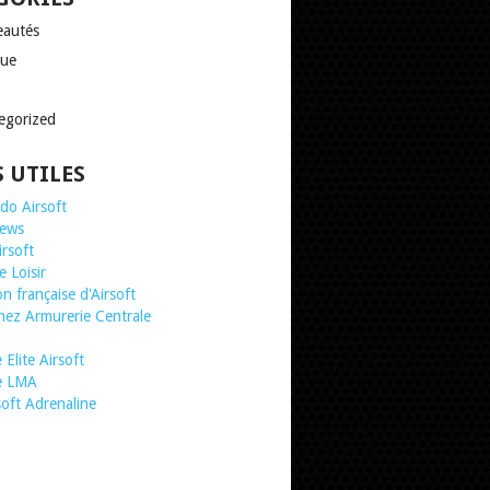
autés
que
egorized
S UTILES
o Airsoft
news
irsoft
 Loisir
n française d'Airsoft
chez Armurerie Centrale
Elite Airsoft
te LMA
soft Adrenaline