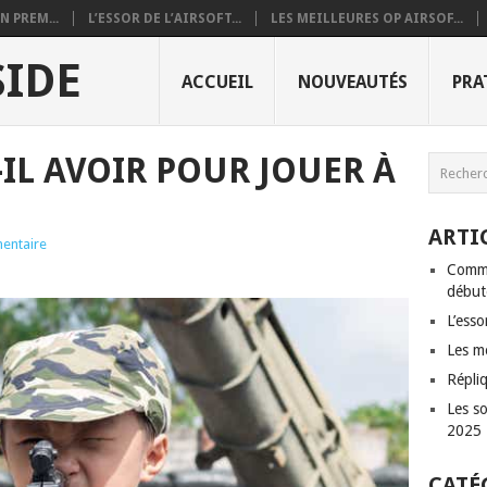
 PREM...
L’ESSOR DE L’AIRSOFT...
LES MEILLEURES OP AIRSOF...
SIDE
ACCUEIL
NOUVEAUTÉS
PRA
IL AVOIR POUR JOUER À
ARTI
entaire
Comme
débute
L’esso
Les me
Répliq
Les so
2025
CATÉ