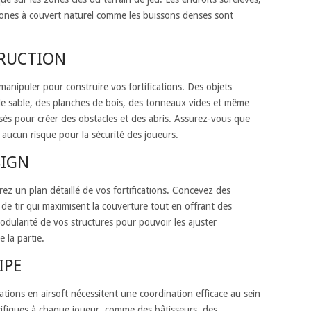
 zones à couvert naturel comme les buissons denses sont
RUCTION
à manipuler pour construire vos fortifications. Des objets
e sable, des planches de bois, des tonneaux vides et même
sés pour créer des obstacles et des abris. Assurez-vous que
 aucun risque pour la sécurité des joueurs.
SIGN
z un plan détaillé de vos fortifications. Concevez des
 de tir qui maximisent la couverture tout en offrant des
odularité de vos structures pour pouvoir les ajuster
 la partie.
IPE
cations en airsoft nécessitent une coordination efficace au sein
cifiques à chaque joueur, comme des bâtisseurs, des