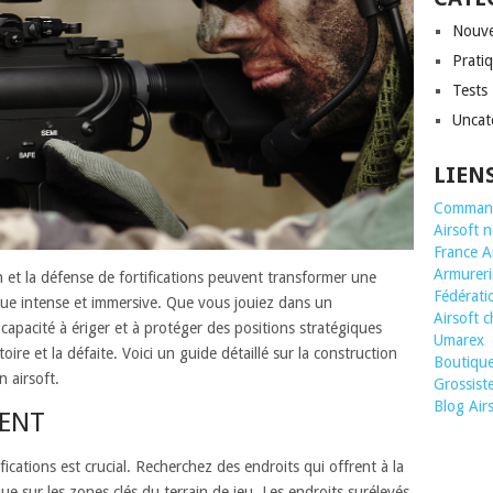
Nouve
Prati
Tests
Uncat
LIEN
Command
Airsoft 
France A
Armurerie
ion et la défense de fortifications peuvent transformer une
Fédératio
ique intense et immersive. Que vous jouiez dans un
Airsoft 
capacité à ériger et à protéger des positions stratégiques
Umarex
toire et la défaite. Voici un guide détaillé sur la construction
Boutique 
n airsoft.
Grossis
Blog Air
MENT
ications est crucial. Recherchez des endroits qui offrent à la
e sur les zones clés du terrain de jeu. Les endroits surélevés,