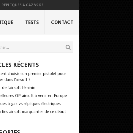
RÉPLIQUES À GAZ VS RÉ...
TIQUE
TESTS
CONTACT
CLES RÉCENTS
nt choisir son premier pistolet pour
r dans l’airsoft ?
r de l’airsoft féminin
illeures OP airsoft à venir en Europe
ues à gaz vs répliques électriques
rties airsoft marquantes de ce début
GORIES