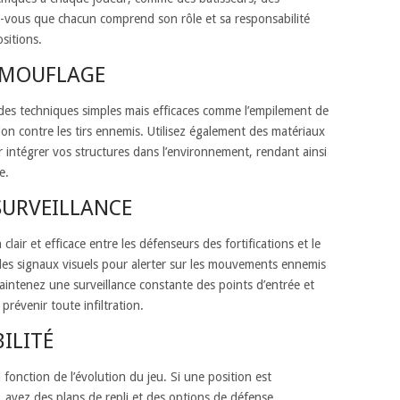
ez-vous que chacun comprend son rôle et sa responsabilité
sitions.
AMOUFLAGE
t des techniques simples mais efficaces comme l’empilement de
on contre les tirs ennemis. Utilisez également des matériaux
r intégrer vos structures dans l’environnement, rendant ainsi
e.
URVEILLANCE
air et efficace entre les défenseurs des fortifications et le
u des signaux visuels pour alerter sur les mouvements ennemis
aintenez une surveillance constante des points d’entrée et
 prévenir toute infiltration.
ILITÉ
 fonction de l’évolution du jeu. Si une position est
ayez des plans de repli et des options de défense