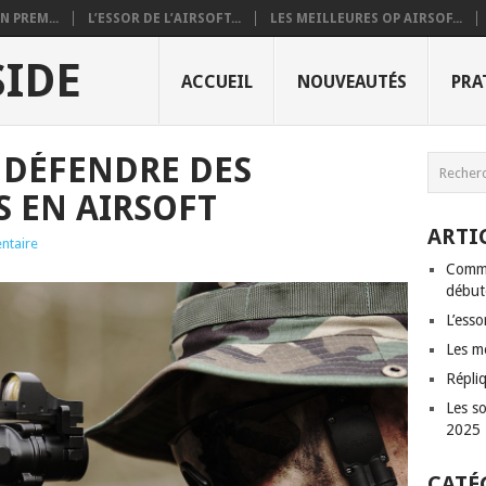
 PREM...
L’ESSOR DE L’AIRSOFT...
LES MEILLEURES OP AIRSOF...
SIDE
ACCUEIL
NOUVEAUTÉS
PRA
 DÉFENDRE DES
S EN AIRSOFT
ARTI
ntaire
Comme
débute
L’esso
Les me
Répliq
Les so
2025
CATÉ