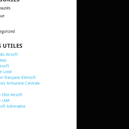
autés
que
egorized
S UTILES
o Airsoft
news
irsoft
 Loisir
n française d'Airsoft
chez Armurerie Centrale
Elite Airsoft
te LMA
soft Adrenaline