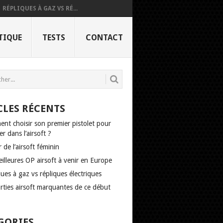
RÉPLIQUES À GAZ VS RÉ...
TIQUE
TESTS
CONTACT
CLES RÉCENTS
nt choisir son premier pistolet pour
r dans l’airsoft ?
r de l’airsoft féminin
illeures OP airsoft à venir en Europe
ues à gaz vs répliques électriques
rties airsoft marquantes de ce début
GORIES