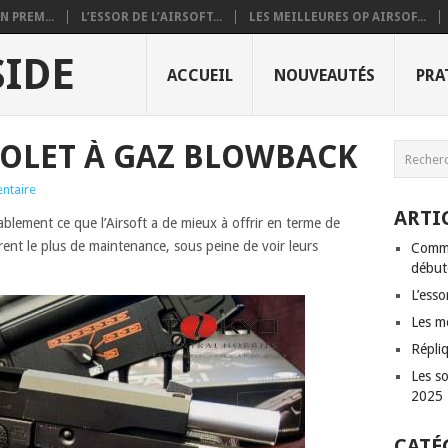
 PREM...
L’ESSOR DE L’AIRSOFT...
LES MEILLEURES OP AIRSOF...
SIDE
ACCUEIL
NOUVEAUTÉS
PRA
TOLET À GAZ BLOWBACK
ntaire
ARTI
blement ce que l’Airsoft a de mieux à offrir en terme de
rent le plus de maintenance, sous peine de voir leurs
Comme
débute
L’esso
Les me
Répliq
Les so
2025
CATÉ