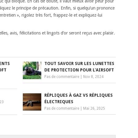
uc qui bloque. En cas de doute, il vaut mieux avoir peur pour
pliquez le principe de précaution. Enfin, si quelqu’un prononce
tretien », rigolez très fort, frappez-le et expliquez-lui
es, avis, félicitations et lingots d’or seront reçus avec plaisir.
ENTS
TOUT SAVOIR SUR LES LUNETTES
OFT
DE PROTECTION POUR L’AIRSOFT
Pas de commentaire
|
Nov 8, 2024
E
RÉPLIQUES À GAZ VS RÉPLIQUES
ÉLECTRIQUES
023
Pas de commentaire
|
Mai 26, 2025