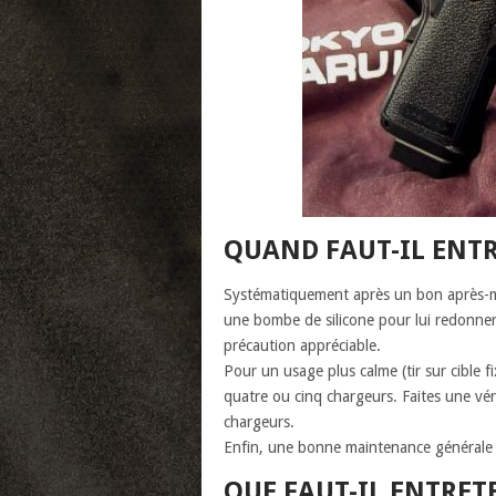
QUAND FAUT-IL ENTR
Systématiquement après un bon après-mid
une bombe de silicone pour lui redonner
précaution appréciable.
Pour un usage plus calme (tir sur cible fi
quatre ou cinq chargeurs. Faites une véri
chargeurs.
Enfin, une bonne maintenance générale e
QUE FAUT-IL ENTRET