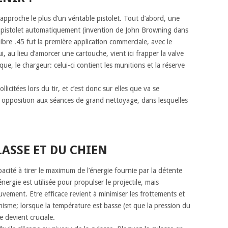
approche le plus d’un véritable pistolet. Tout d’abord, une
e pistolet automatiquement (invention de John Browning dans
bre .45 fut la première application commerciale, avec le
i, au lieu d’amorcer une cartouche, vient ici frapper la valve
ique, le chargeur: celui-ci contient les munitions et la réserve
licitées lors du tir, et c’est donc sur elles que va se
r opposition aux séances de grand nettoyage, dans lesquelles
LASSE ET DU CHIEN
apacité à tirer le maximum de l’énergie fournie par la détente
nergie est utilisée pour propulser le projectile, mais
vement. Etre efficace revient à minimiser les frottements et
isme; lorsque la température est basse (et que la pression du
e devient cruciale.