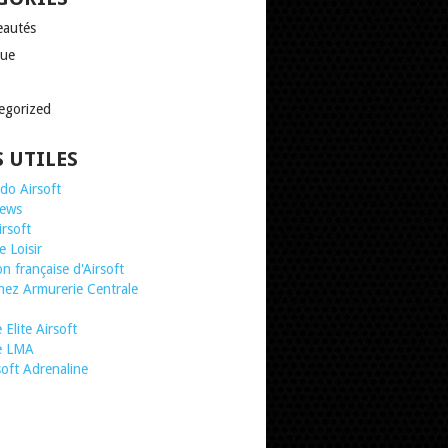
autés
que
egorized
S UTILES
o Airsoft
news
irsoft
 Loisir
n française d'Airsoft
chez Armurerie Centrale
Elite Airsoft
te LMA
soft Adrenaline