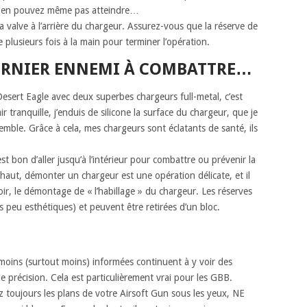
us en pouvez même pas atteindre…
 la valve à l’arrière du chargeur. Assurez-vous que la réserve de
e plusieurs fois à la main pour terminer l’opération.
DERNIER ENNEMI À COMBATTRE…
Desert Eagle avec deux superbes chargeurs full-metal, c’est
tranquille, j’enduis de silicone la surface du chargeur, que je
semble. Grâce à cela, mes chargeurs sont éclatants de santé, ils
st bon d’aller jusqu’à l’intérieur pour combattre ou prévenir la
haut, démonter un chargeur est une opération délicate, et il
ir, le démontage de « l’habillage » du chargeur. Les réserves
 peu esthétiques) et peuvent être retirées d’un bloc.
oins (surtout moins) informées continuent à y voir des
de précision. Cela est particulièrement vrai pour les GBB.
ez toujours les plans de votre Airsoft Gun sous les yeux, NE