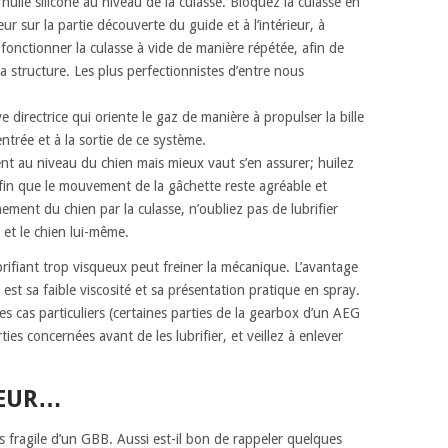
’huile silicone au niveau de la culasse. Bloquez la culasse en
ieur sur la partie découverte du guide et à l’intérieur, à
e fonctionner la culasse à vide de manière répétée, afin de
e la structure. Les plus perfectionnistes d’entre nous
ve directrice qui oriente le gaz de manière à propulser la bille
’entrée et à la sortie de ce système.
t au niveau du chien mais mieux vaut s’en assurer; huilez
in que le mouvement de la gâchette reste agréable et
armement du chien par la culasse, n’oubliez pas de lubrifier
 et le chien lui-même.
brifiant trop visqueux peut freiner la mécanique. L’avantage
e est sa faible viscosité et sa présentation pratique en spray.
es cas particuliers (certaines parties de la gearbox d’un AEG
ies concernées avant de les lubrifier, et veillez à enlever
GEUR…
us fragile d’un GBB. Aussi est-il bon de rappeler quelques