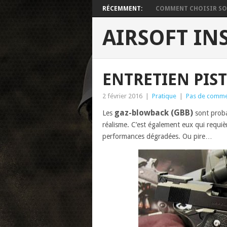
RÉCEMMENT:
COMMENT CHOISIR SON
AIRSOFT IN
ENTRETIEN PIS
2 février 2016
|
Pratique
|
Pas de comme
gaz-blowback (GBB)
Les
sont proba
réalisme. C’est également eux qui requiè
performances dégradées. Ou pire…