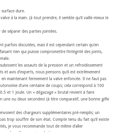
e surface dure.
valve à la main. (à tout prendre, il semble qu’il vaille mieux le
de séparer des parties jointées.
 parfois discutées, mais il est cependant certain qu’en
aisant rien qui puisse compromettre l’intégrité des joints,
imale.
 subissent les assauts de la pression et un refroidissement
nts et avis d’experts, nous pensons qu’il est extrêmement
 en maintenant fermement la valve enfoncée. Il ne faut pas
autonomie d’une centaine de coups; cela correspond à 100
.5 et 1 Joule. Un « dégazage » brutal revient à faire
 en une ou deux secondes! (à titre comparatif, une bonne gifle
 envoient des chargeurs supplémentaires pré-remplis; un
s trop souffrir de son état. Compte tenu du fait qu’il existe
lités, je vous recommande tout de même d’aller