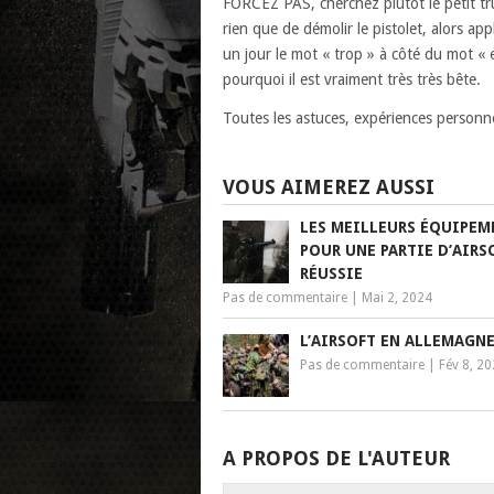
FORCEZ PAS, cherchez plutôt le petit tr
rien que de démolir le pistolet, alors ap
un jour le mot « trop » à côté du mot « en
pourquoi il est vraiment très très bête.
Toutes les astuces, expériences personnell
VOUS AIMEREZ AUSSI
LES MEILLEURS ÉQUIPEM
POUR UNE PARTIE D’AIRS
RÉUSSIE
Pas de commentaire
|
Mai 2, 2024
L’AIRSOFT EN ALLEMAGN
Pas de commentaire
|
Fév 8, 2
A PROPOS DE L'AUTEUR