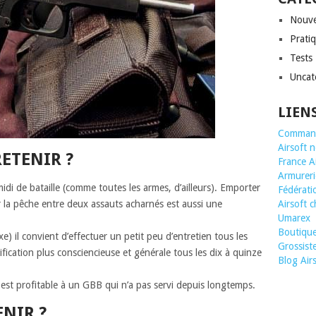
Nouve
Prati
Tests
Uncat
LIEN
Command
Airsoft 
ETENIR ?
France A
Armurerie
i de bataille (comme toutes les armes, d’ailleurs). Emporter
Fédératio
 la pêche entre deux assauts acharnés est aussi une
Airsoft 
Umarex
Boutique 
xe) il convient d’effectuer un petit peu d’entretien tous les
Grossis
fication plus consciencieuse et générale tous les dix à quinze
Blog Air
st profitable à un GBB qui n’a pas servi depuis longtemps.
ENIR ?