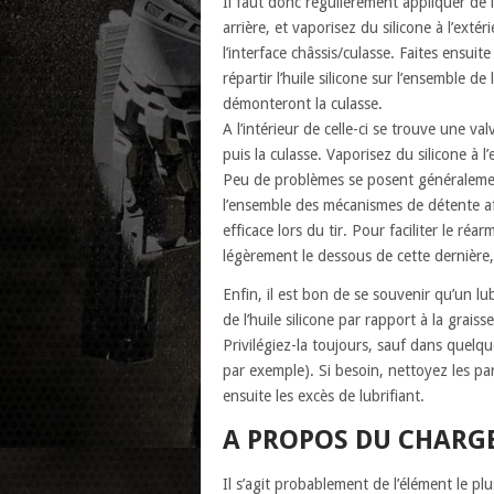
Il faut donc régulièrement appliquer de l
arrière, et vaporisez du silicone à l’extér
l’interface châssis/culasse. Faites ensuit
répartir l’huile silicone sur l’ensemble d
démonteront la culasse.
A l’intérieur de celle-ci se trouve une val
puis la culasse. Vaporisez du silicone à l
Peu de problèmes se posent généralemen
l’ensemble des mécanismes de détente af
efficace lors du tir. Pour faciliter le ré
légèrement le dessous de cette dernière,
Enfin, il est bon de se souvenir qu’un lu
de l’huile silicone par rapport à la graiss
Privilégiez-la toujours, sauf dans quelqu
par exemple). Si besoin, nettoyez les part
ensuite les excès de lubrifiant.
A PROPOS DU CHAR
Il s’agit probablement de l’élément le pl