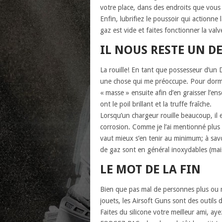
votre place, dans des endroits que vo
Enfin, lubrifiez le poussoir qui actionne
gaz est vide et faites fonctionner la valv
IL NOUS RESTE UN 
La rouille! En tant que possesseur d’un 
une chose qui me préoccupe. Pour dormir 
« masse » ensuite afin d’en graisser l’en
ont le poil brillant et la truffe fraîche.
Lorsqu’un chargeur rouille beaucoup, il e
corrosion. Comme je l’ai mentionné plus 
vaut mieux s’en tenir au minimum; à savo
de gaz sont en général inoxydables (mais
LE MOT DE LA FIN
Bien que pas mal de personnes plus ou m
jouets, les Airsoft Guns sont des outils 
Faites du silicone votre meilleur ami, ay