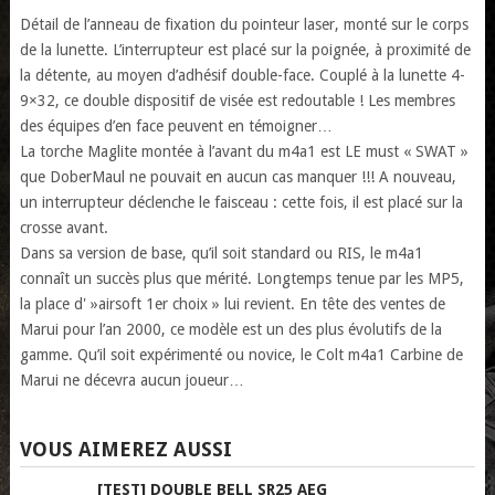
Détail de l’anneau de fixation du pointeur laser, monté sur le corps
de la lunette. L’interrupteur est placé sur la poignée, à proximité de
la détente, au moyen d’adhésif double-face. Couplé à la lunette 4-
9×32, ce double dispositif de visée est redoutable ! Les membres
des équipes d’en face peuvent en témoigner…
La torche Maglite montée à l’avant du m4a1 est LE must « SWAT »
que DoberMaul ne pouvait en aucun cas manquer !!! A nouveau,
un interrupteur déclenche le faisceau : cette fois, il est placé sur la
crosse avant.
Dans sa version de base, qu’il soit standard ou RIS, le m4a1
connaît un succès plus que mérité. Longtemps tenue par les MP5,
la place d' »airsoft 1er choix » lui revient. En tête des ventes de
Marui pour l’an 2000, ce modèle est un des plus évolutifs de la
gamme. Qu’il soit expérimenté ou novice, le Colt m4a1 Carbine de
Marui ne décevra aucun joueur…
VOUS AIMEREZ AUSSI
[TEST] DOUBLE BELL SR25 AEG