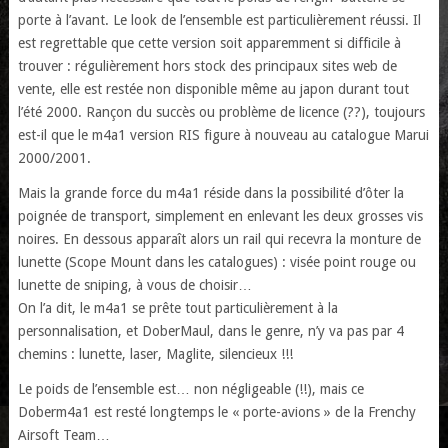
porte à l’avant. Le look de l’ensemble est particulièrement réussi. Il
est regrettable que cette version soit apparemment si difficile à
trouver : régulièrement hors stock des principaux sites web de
vente, elle est restée non disponible même au japon durant tout
l’été 2000. Rançon du succès ou problème de licence (??), toujours
est-il que le m4a1 version RIS figure à nouveau au catalogue Marui
2000/2001.
Mais la grande force du m4a1 réside dans la possibilité d’ôter la
poignée de transport, simplement en enlevant les deux grosses vis
noires. En dessous apparaît alors un rail qui recevra la monture de
lunette (Scope Mount dans les catalogues) : visée point rouge ou
lunette de sniping, à vous de choisir…
On l’a dit, le m4a1 se prête tout particulièrement à la
personnalisation, et DoberMaul, dans le genre, n’y va pas par 4
chemins : lunette, laser, Maglite, silencieux !!!
Le poids de l’ensemble est… non négligeable (!!), mais ce
Doberm4a1 est resté longtemps le « porte-avions » de la Frenchy
Airsoft Team…